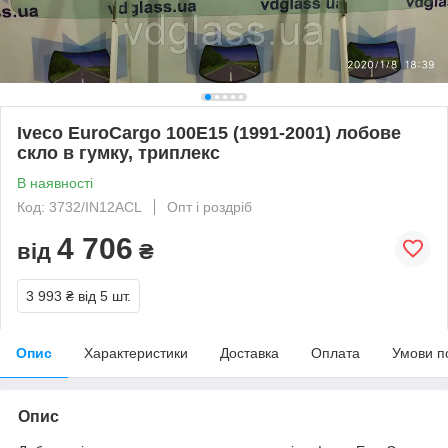
Iveco EuroCargo 100E15 (1991-2001) лобове
скло в гумку, триплекс
В наявності
Код: 3732/IN12ACL
Опт і роздріб
4 706
від
₴
3 993 ₴
від 5 шт.
Опис
Характеристики
Доставка
Оплата
Умови п
Опис