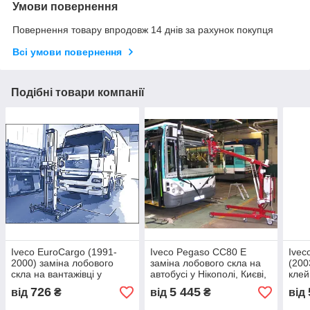
Умови повернення
Повернення товару впродовж 14 днів за рахунок покупця
Всі умови повернення
Подібні товари компанії
Iveco EuroCargo (1991-
Iveco Pegaso СС80 E
Ivec
2000) заміна лобового
заміна лобового скла на
(200
скла на вантажівці у
автобусі у Нікополі, Києві,
клей
Нікополі, Києві, Дніпрі
Дніпрі
726
5 445
від
₴
від
₴
від