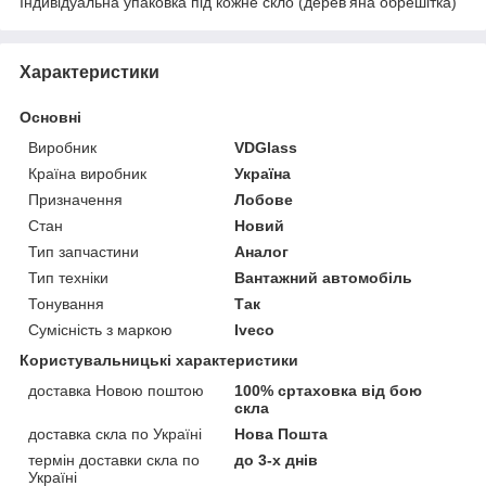
Індивідуальна упаковка під кожне скло (дерев'яна обрешітка)
Характеристики
Основні
Виробник
VDGlass
Країна виробник
Україна
Призначення
Лобове
Стан
Новий
Тип запчастини
Аналог
Тип техніки
Вантажний автомобіль
Тонування
Так
Сумісність з маркою
Iveco
Користувальницькі характеристики
доставка Новою поштою
100% сртаховка від бою
скла
доставка скла по Україні
Нова Пошта
термін доставки скла по
до 3-х днів
Україні