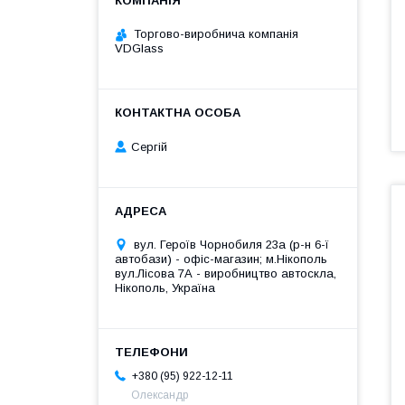
Торгово-виробнича компанія
VDGlass
Сергій
вул. Героїв Чорнобиля 23а (р-н 6-ї
автобази) - офіс-магазин; м.Нікополь
вул.Лісова 7А - виробництво автоскла,
Нікополь, Україна
+380 (95) 922-12-11
Олександр