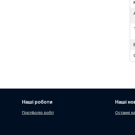
Наші роботи
Наші но
Портфоліо робіт
Останні н