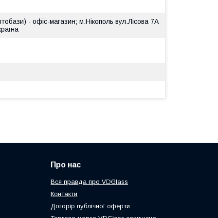
втобази) - офіс-магазин; м.Нікополь вул.Лісова 7А
країна
Про нас
Вся правда про VDGlass
Контакти
Догорір публічної оферти