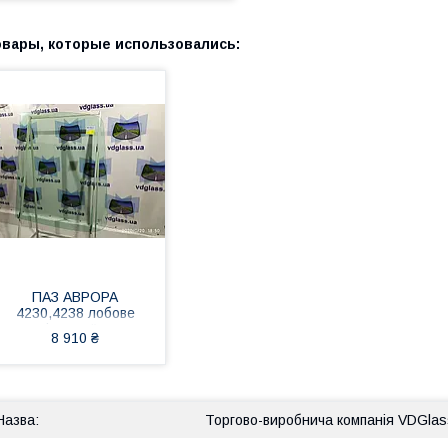
ПАЗ АВРОРА
4230,4238 лобове
скло від українського
8 910 ₴
виробника
автостекла
Торгово-виробнича компанія VDGlas