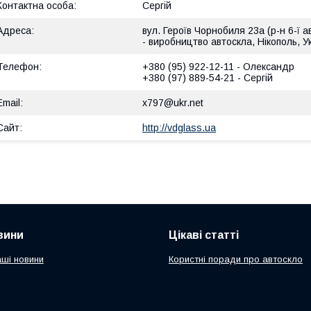
Сергій
вул. Героїв Чорнобиля 23а (р-н 6-ї а
- виробництво автоскла, Нікополь, У
+380 (95) 922-12-11
Олександр
+380 (97) 889-54-21
Сергій
x797@ukr.net
http://vdglass.ua
вини
Цікаві статті
аші новини
Користні поради про автоскло