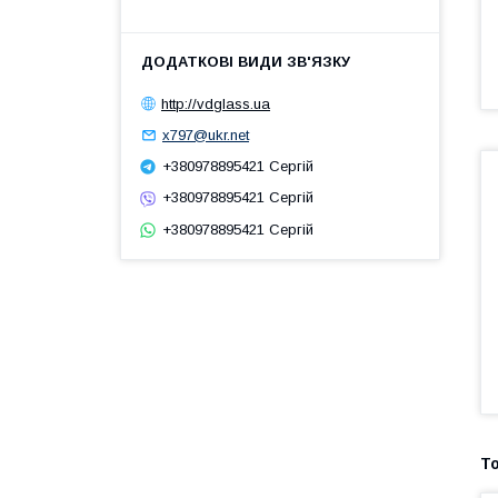
http://vdglass.ua
x797@ukr.net
+380978895421 Сергій
+380978895421 Сергій
+380978895421 Сергій