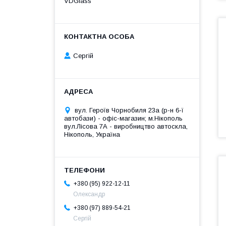
VDGlass
Сергій
вул. Героїв Чорнобиля 23а (р-н 6-ї
автобази) - офіс-магазин; м.Нікополь
вул.Лісова 7А - виробництво автоскла,
Нікополь, Україна
+380 (95) 922-12-11
Олександр
+380 (97) 889-54-21
Сергій