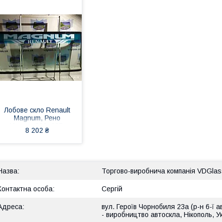
Лобове скло Renault
Magnum, Рено
Магнум 380, 385,
8 202 ₴
390, 440, 480, 500,
560, AE 420Ti, AE
520, триплекс
Торгово-виробнича компанія VDGlas
Сергій
вул. Героїв Чорнобиля 23а (р-н 6-ї а
- виробництво автоскла, Нікополь, У