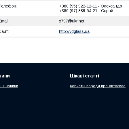
+380 (95) 922-12-11
Олександр
+380 (97) 889-54-21
Сергій
x797@ukr.net
http://vdglass.ua
вини
Цікаві статті
аші новини
Користні поради про автоскло