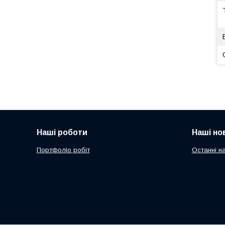
Наші роботи
Наші но
Портфоліо робіт
Останні н