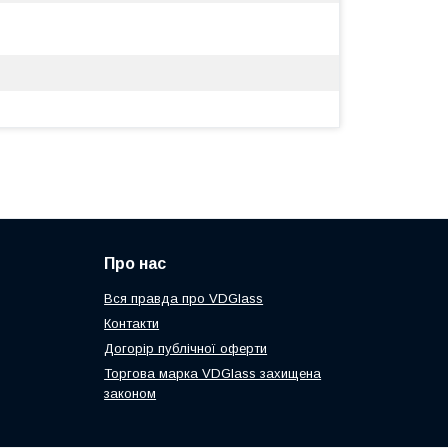
Про нас
Вся правда про VDGlass
Контакти
Догорір публічної оферти
Торгова марка VDGlass захищена
законом