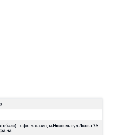
s
втобази) - офіс-магазин; м.Нікополь вул.Лісова 7А
країна