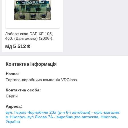
Лобове скло DAF XF 105,
460, (Вантажівка) (2006-),
триплекс
5 512
від
₴
Контактна інформація
Назва:
Торгово-виробнича компанія VDGlass
Контактна особа:
Сергій
Адреса:
вул. Героїв Чорнобиля 23а (р-н 6-ї автобази) - офіс-магазин;
м.Нікополь вул.Лісова 7А - виробництво автоскла, Нікополь,
Україна