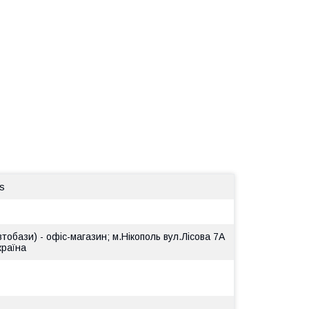
s
втобази) - офіс-магазин; м.Нікополь вул.Лісова 7А
країна