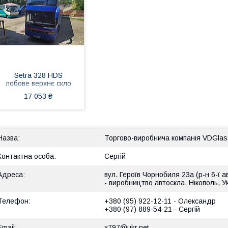
Setra 328 HDS
лобове верхнє скло
17 053 ₴
Торгово-виробнича компанія VDGlas
Сергій
вул. Героїв Чорнобиля 23а (р-н 6-ї а
- виробництво автоскла, Нікополь, У
+380 (95) 922-12-11
Олександр
+380 (97) 889-54-21
Сергій
x797@ukr.net