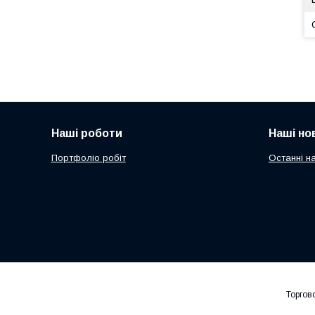
Наші роботи
Наші но
Портфоліо робіт
Останні н