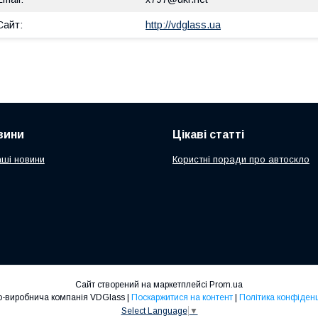
http://vdglass.ua
вини
Цікаві статті
аші новини
Користні поради про автоскло
Сайт створений на маркетплейсі
Prom.ua
Торгово-виробнича компанія VDGlass |
Поскаржитися на контент
|
Політика конфіденц
Select Language
▼