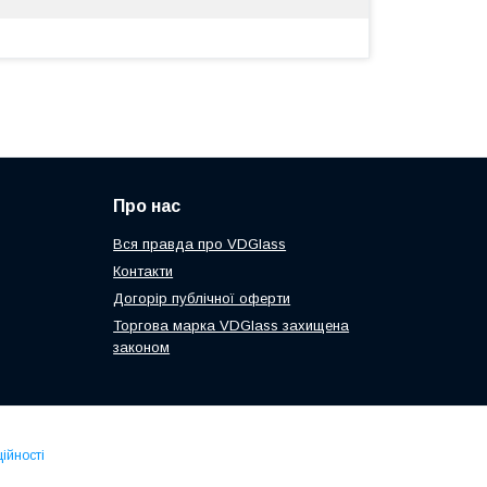
Про нас
Вся правда про VDGlass
Контакти
Догорір публічної оферти
Торгова марка VDGlass захищена
законом
ійності