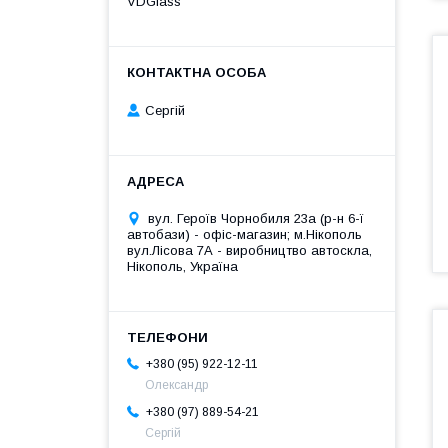
VDGlass
Сергій
вул. Героїв Чорнобиля 23а (р-н 6-ї
автобази) - офіс-магазин; м.Нікополь
вул.Лісова 7А - виробництво автоскла,
Нікополь, Україна
+380 (95) 922-12-11
Олександр
+380 (97) 889-54-21
Сергій