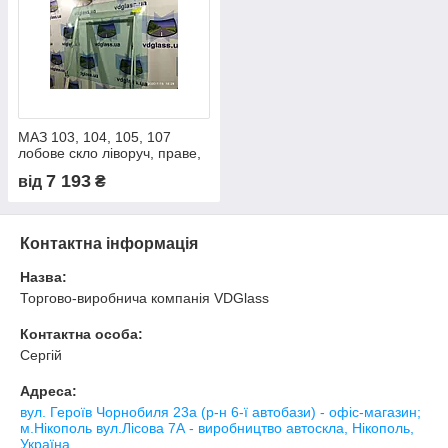
МАЗ 103, 104, 105, 107
лобове скло ліворуч, праве,
від українського виробника
7 193
від
₴
автостекла
Контактна інформація
Назва:
Торгово-виробнича компанія VDGlass
Контактна особа:
Сергій
Адреса:
вул. Героїв Чорнобиля 23а (р-н 6-ї автобази) - офіс-магазин;
м.Нікополь вул.Лісова 7А - виробництво автоскла, Нікополь,
Україна