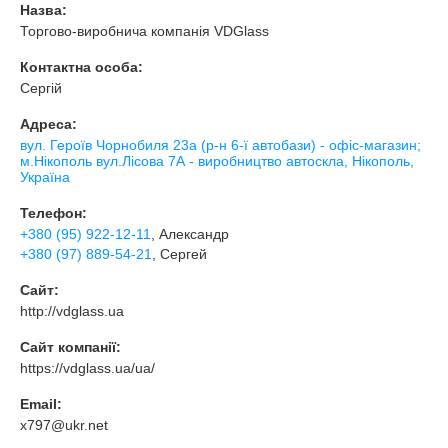
Назва:
Торгово-виробнича компанія VDGlass
Контактна особа:
Сергій
Адреса:
вул. Героїв Чорнобиля 23а (р-н 6-ї автобази) - офіс-магазин;
м.Нікополь вул.Лісова 7А - виробництво автоскла, Нікополь,
Україна
Телефон:
+380 (95) 922-12-11
, Александр
+380 (97) 889-54-21
, Сергей
Сайт:
http://vdglass.ua
Сайт компанії:
https://vdglass.ua/ua/
Email:
x797@ukr.net