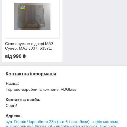
Скло опускне в двері МАЗ
Супер, МАЗ 5337, 53371,
54323, 5516, 5551, 64229,
990
від
₴
53363, 53366, 6303, 5434,
6425, триплекс
Контактна інформація
Назва:
Торгово-виробнича компанія VDGlass
Контактна особа:
Сергій
Адреса:
вул. Героїв Чорнобиля 23а (р-н 6-ї автобази) - офіс-магазин;
м.Нікополь вул.Лісова 7А - виробництво автоскла, Нікополь,