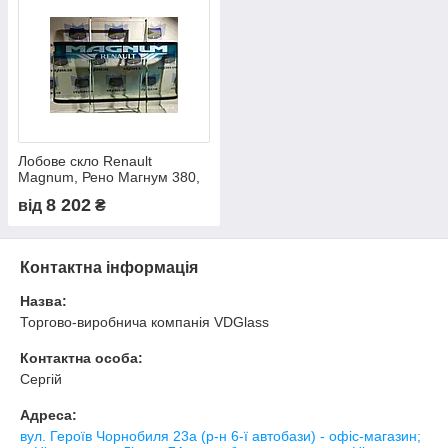
Лобове скло Renault
Magnum, Рено Магнум 380,
385, 390, 440, 480, 500, 560,
8 202
від
₴
AE 420Ti, AE 520, триплекс
Контактна інформація
Назва:
Торгово-виробнича компанія VDGlass
Контактна особа:
Сергій
Адреса:
вул. Героїв Чорнобиля 23а (р-н 6-ї автобази) - офіс-магазин;