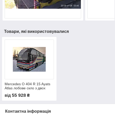
Товари, які використовувалися
Mercedes O 404 R 15 Ayats
Atlas лобове скло з двох
частин (верх + низ) на
55 928
від
₴
території фірми
Контактна інформація