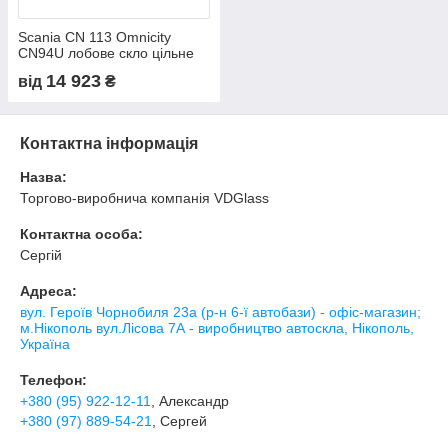
Scania CN 113 Omnicity
CN94U лобове скло цільне
14 923
від
₴
Контактна інформація
Назва:
Торгово-виробнича компанія VDGlass
Контактна особа:
Сергій
Адреса:
вул. Героїв Чорнобиля 23а (р-н 6-ї автобази) - офіс-магазин;
м.Нікополь вул.Лісова 7А - виробництво автоскла, Нікополь,
Україна
Телефон:
+380 (95) 922-12-11
, Александр
+380 (97) 889-54-21
, Сергей