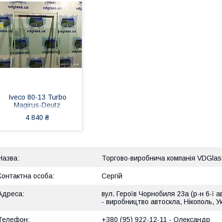
Iveco 80-13 Turbo
Magirus-Deutz
лобове скло,
4 840 ₴
триплекс
Торгово-виробнича компанія VDGlas
Сергій
вул. Героїв Чорнобиля 23а (р-н 6-ї а
- виробництво автоскла, Нікополь, У
+380 (95) 922-12-11
Олександр