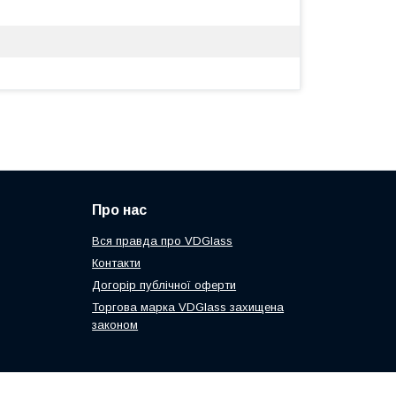
Про нас
Вся правда про VDGlass
Контакти
Догорір публічної оферти
Торгова марка VDGlass захищена
законом