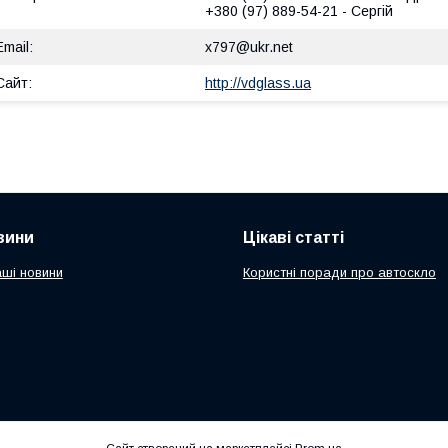
+380 (97) 889-54-21
Сергій
x797@ukr.net
http://vdglass.ua
вини
Цікаві статті
аші новини
Користні поради про автоскло