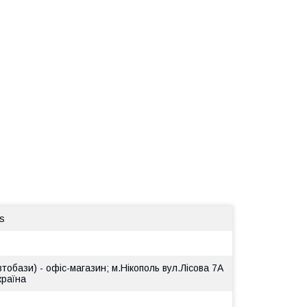
s
втобази) - офіс-магазин; м.Нікополь вул.Лісова 7А
країна