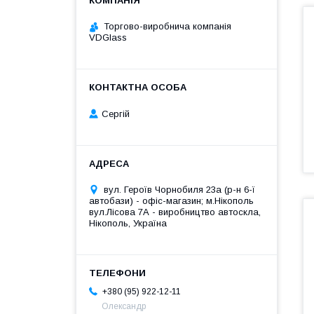
Торгово-виробнича компанія
VDGlass
Сергій
вул. Героїв Чорнобиля 23а (р-н 6-ї
автобази) - офіс-магазин; м.Нікополь
вул.Лісова 7А - виробництво автоскла,
Нікополь, Україна
+380 (95) 922-12-11
Олександр