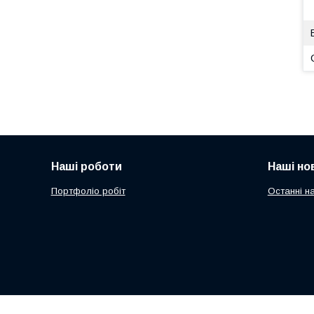
Наші роботи
Наші но
Портфоліо робіт
Останні н