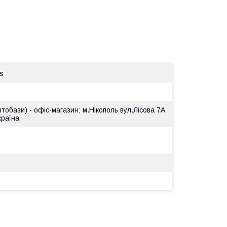
s
втобази) - офіс-магазин; м.Нікополь вул.Лісова 7А
країна