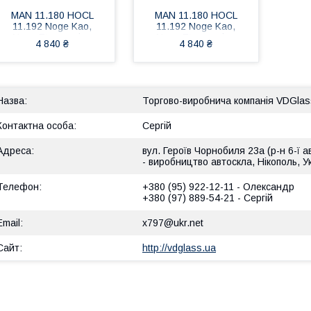
MAN 11.180 HOCL
MAN 11.180 HOCL
11.192 Noge Kao,
11.192 Noge Kao,
Noge Etna заміна
Noge Etna заміна
4 840 ₴
4 840 ₴
лобового нижнього
лобового верхнього
скла в Нікополі, Києві,
скла у Нікополі, Києві,
Дніпрі
Дніпро
Торгово-виробнича компанія VDGlas
Сергій
вул. Героїв Чорнобиля 23а (р-н 6-ї а
- виробництво автоскла, Нікополь, У
+380 (95) 922-12-11
Олександр
+380 (97) 889-54-21
Сергій
x797@ukr.net
http://vdglass.ua