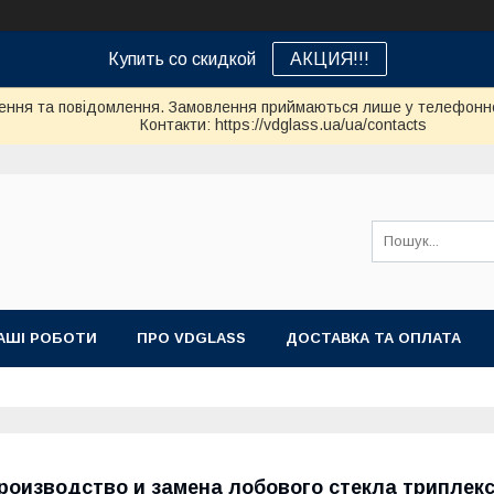
Купить со скидкой
АКЦИЯ!!!
ення та повідомлення. Замовлення приймаються лише у телефонно
Контакти: https://vdglass.ua/ua/contacts
АШІ РОБОТИ
ПРО VDGLASS
ДОСТАВКА ТА ОПЛАТА
роизводство и замена лобового стекла триплекс