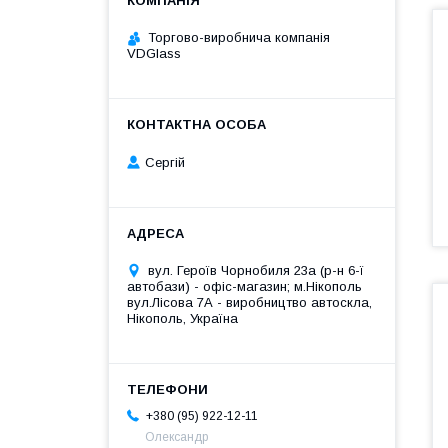
Торгово-виробнича компанія
VDGlass
Сергій
вул. Героїв Чорнобиля 23а (р-н 6-ї
автобази) - офіс-магазин; м.Нікополь
вул.Лісова 7А - виробництво автоскла,
Нікополь, Україна
+380 (95) 922-12-11
Олександр