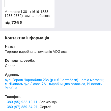
Mercedes L381 (1619-1838-
1938-2632) заміна лобового
скла на вантажівці вузька
726
від
₴
кабіна в Нікополі, Києві,
Дніпрі
Контактна інформація
Назва:
Торгово-виробнича компанія VDGlass
Контактна особа:
Сергій
Адреса:
вул. Героїв Чорнобиля 23а (р-н 6-ї автобази) - офіс-магазин;
м.Нікополь вул.Лісова 7А - виробництво автоскла, Нікополь,
Україна
Телефон:
+380 (95) 922-12-11
, Александр
+380 (97) 889-54-21
, Сергей