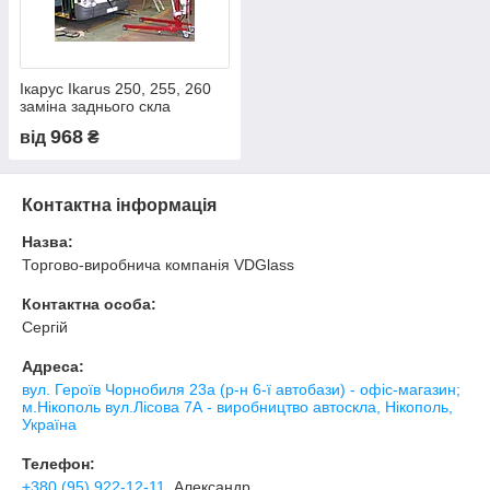
Ікарус Ikarus 250, 255, 260
заміна заднього скла
триплекс на автобусі в
968
від
₴
Нікополі, Києві, Дніпрепре
Контактна інформація
Назва:
Торгово-виробнича компанія VDGlass
Контактна особа:
Сергій
Адреса:
вул. Героїв Чорнобиля 23а (р-н 6-ї автобази) - офіс-магазин;
м.Нікополь вул.Лісова 7А - виробництво автоскла, Нікополь,
Україна
Телефон:
+380 (95) 922-12-11
, Александр