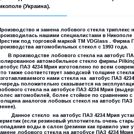
икополе (Украина).
Производство и замена лобового стекла триплекс 
производилась нашими специалистами в Никополе 
Престиж под торговой маркой ТМ VDGlass . Фирма 
производства автомобильных стекол с 1993 года.
В производстве лобового стекла на автобус ПАЗ 
полированное автомобильное стекло фирмы Pilking
автобус ПАЗ 4234 Мрия изготовлено по всем совр
что также соответствует заводской толщине стекл
изготавливаемого нами
стекла на автобус
ПАЗ 423
очередь положительно сказывается на эксплуатац
лобового стекла на автобусе ПАЗ 4234 Мрия (выде
колес автомобилей, более стойкое по сравнению 
толщина аналогов лобовых стекол на автобус ПАЗ 
менее).
Данное стекло на автобус ПАЗ 4234 Мрия устан
герметик (если резиновый уплотнитель очень стары
попадания воды в салон (резинки как правило уже 
замене лобового стекла на автобусе ПАЗ 4234 Мри