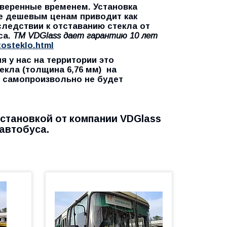
веренные временем. Установка
ее дешевым ценам приводит как
следствии к отставанию стекла от
са.
TM VDGlass дает
гарантию 10 лет
tosteklo.html
я у нас на территории это
екла (толщина 6,76 мм) на
о самопроизвольно не будет
установкой от компании VDGlass
автобуса.