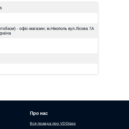
s
втобази) - офіс-магазин; м.Нікополь вул.Лісова 7А
країна
Про нас
Вся правда про VDGlass