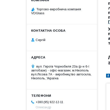
Торгово-виробнича компанія
VDGlass
Сергій
вул. Героїв Чорнобиля 23а (р-н 6-ї
автобази) - офіс-магазин; м.Нікополь
вул.Лісова 7А - виробництво автоскла,
Нікополь, Україна
+380 (95) 922-12-11
Олександр