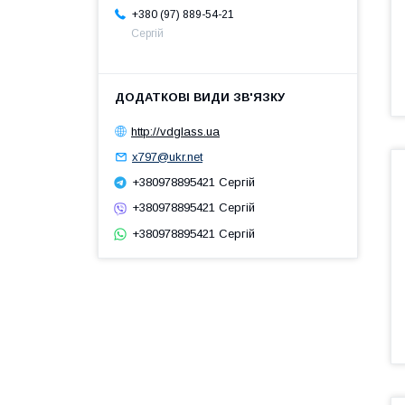
+380 (97) 889-54-21
Сергій
http://vdglass.ua
x797@ukr.net
+380978895421 Сергій
+380978895421 Сергій
+380978895421 Сергій