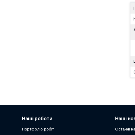
Наші роботи
Наші но
Портфоліо робіт
Останні н