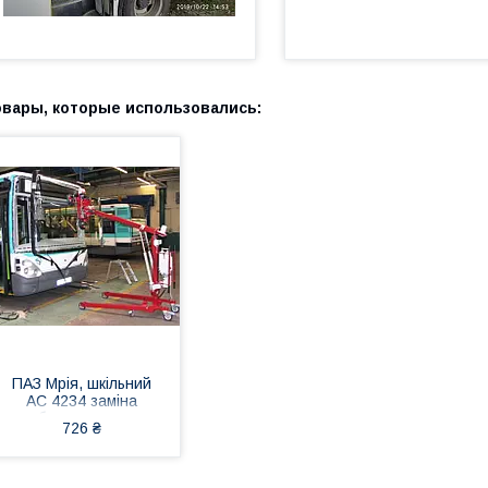
ПАЗ Мрія, шкільний
АС 4234 заміна
лобового скла на
726 ₴
автобусі в Нікополі,
Києві, Дюпре