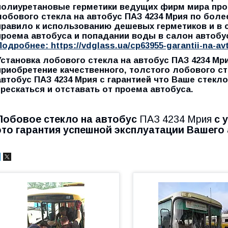
полиуретановые герметики ведущих фирм мира про
лобового стекла на автобус ПАЗ 4234 Мрия по бол
правило к использованию дешевых герметиков и в 
проема автобуса и попадании воды в салон автобу
Подробнее: https://vdglass.ua/cp63955-garantii-na-av
Установка лобового стекла на автобус ПАЗ 4234 Мри
приобретение качественного, толстого лобового ст
автобус ПАЗ 4234 Мрия с гарантией что Ваше стекл
трескаться и отставать от проема автобуса.
Лобовое стекло на автобус
ПАЗ 4234 Мрия
с 
это гарантия успешной эксплуатации Вашего 