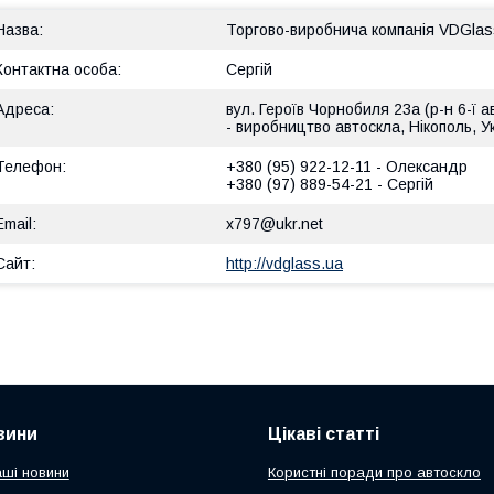
Торгово-виробнича компанія VDGlas
Сергій
вул. Героїв Чорнобиля 23а (р-н 6-ї а
- виробництво автоскла, Нікополь, У
+380 (95) 922-12-11
Олександр
+380 (97) 889-54-21
Сергій
x797@ukr.net
http://vdglass.ua
вини
Цікаві статті
аші новини
Користні поради про автоскло