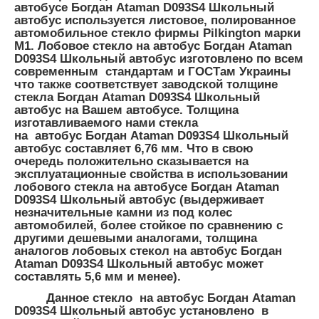
автобусе Богдан Ataman D093S4 Школьный
автобус используется листовое, полированное
автомобильное стекло фирмы Pilkington марки
М1. Лобовое стекло на автобус Богдан Ataman
D093S4 Школьный автобус изготовлено по всем
современным стандартам и ГОСТам Украины
что также соответствует заводской толщине
стекла Богдан Ataman D093S4 Школьный
автобус на Вашем автобусе.
Толщина
изготавливаемого нами
стекла
на автобус
Богдан Ataman D093S4 Школьный
автобус составляет
6,76 мм.
Что в свою
очередь положительно сказывается на
эксплуатационные свойства в использовании
лобового стекла на автобусе Богдан Ataman
D093S4 Школьный автобус (выдерживает
незначительные камни из под колес
автомобилей, более стойкое по сравнению с
другими дешевыми аналогами, толщина
аналогов лобовых стекол на автобус Богдан
Ataman D093S4 Школьный автобус может
составлять 5,6 мм и менее).
Данное стекло на автобус Богдан Ataman
D093S4 Школьный автобус установлено в