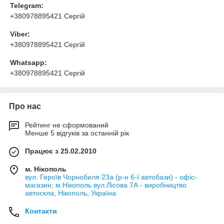
Telegram:
+380978895421 Сергій
Viber:
+380978895421 Сергій
Whatsapp:
+380978895421 Сергій
Про нас
Рейтинг не сформований
Менше 5 відгуків за останній рік
Працює з 25.02.2010
м. Нікополь
вул. Героїв Чорнобиля 23а (р-н 6-ї автобази) - офіс-
магазин; м.Нікополь вул.Лісова 7А - виробництво
автоскла, Нікополь, Україна
Контакти