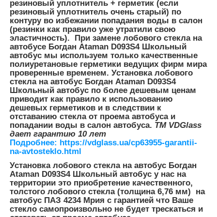
резиновый уплотнитель + герметик (если
резиновый уплотнитель очень старый) по
контуру во избежании попадания воды в салон
(резинки как правило уже утратили свою
эластичность). При замене лобового стекла на
автобусе Богдан Ataman D093S4 Школьный
автобус мы используем только качественные
полиуретановые герметики ведущих фирм мира
проверенные временем. Установка лобового
стекла на автобус Богдан Ataman D093S4
Школьный автобус по более дешевым ценам
приводит как правило к использованию
дешевых герметиков и в следствии к
отставанию стекла от проема автобуса и
попадании воды в салон автобуса.
TM VDGlass
дает
гарантию 10 лет
Подробнее: https://vdglass.ua/cp63955-garantii-
na-avtosteklo.html
Установка лобового стекла на автобус Богдан
Ataman D093S4 Школьный автобус у нас на
территории это приобретение качественного,
толстого лобового стекла (толщина 6,76 мм) на
автобус ПАЗ 4234 Мрия с гарантией что Ваше
стекло самопроизвольно не будет трескаться и