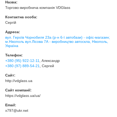
Назва:
Торгово-виробнича компанія VDGlass
Контактна особа:
Сергій
Адреса:
вул. Героїв Чорнобиля 23а (р-н 6-ї автобази) - офіс-магазин;
м.Нікополь вул.Лісова 7А - виробництво автоскла, Нікополь,
Україна
Телефон:
+380 (95) 922-12-11
, Александр
+380 (97) 889-54-21
, Сергей
Сайт:
http://vdglass.ua
Сайт компанії:
https://vdglass.ua/ua/
Email:
x797@ukr.net