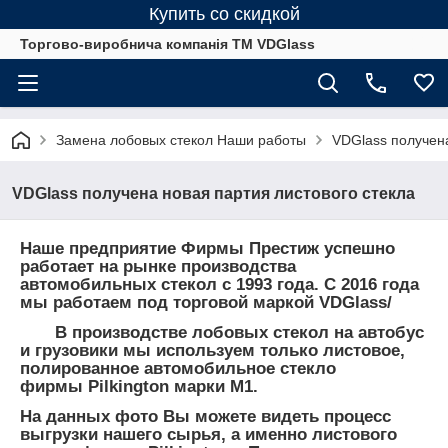
Купить со скидкой
Торгово-виробнича компанія ТМ VDGlass
Замена лобовых стекол Наши работы
VDGlass получена
VDGlass получена новая партия листового стекла
Наше предприятие Фирмы Престиж успешно
работает на рынке производства
автомобильных стекол с 1993 года. С 2016 года
мы работаем под торговой маркой VDGlass/
В производстве лобовых стекол на автобус
и грузовики мы используем только листовое,
полированное автомобильное стекло
фирмы Pilkington марки М1.
На данных фото Вы можете видеть процесс
выгрузки нашего сырья, а именно листового