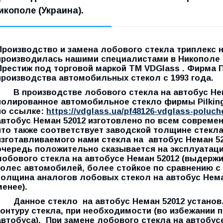
икополе (Украина).
Производство и замена лобового стекла триплекс н
производилась нашими специалистами в Никополе 
Престиж под торговой маркой ТМ VDGlass . Фирма 
производства автомобильных стекол с 1993 года.
В производстве лобового стекла на автобус Нема
полированное автомобильное стекло фирмы Pilkin
по ссылке:
https://vdglass.ua/pf48126-vdglass-poluc
автобус Неман 52012 изготовлено по всем соврем
что также соответствует заводской толщине стекл
изготавливаемого нами
стекла на автобус Неман 5
очередь положительно сказывается на эксплуатац
лобового стекла на автобусе Неман 52012 (выдерж
колес автомобилей, более стойкое по сравнению 
толщина аналогов лобовых стекол на автобус Нема
менее).
Данное стекло на автобус Неман 52012 установл
контуру стекла, при необходимости (во избежании 
автобуса). При замене лобового стекла на автобус