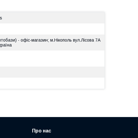
s
втобази) - офіс-магазин; м.Нікополь вул.Лісова 7А
країна
Про нас