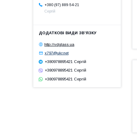
+380 (97) 889-54-21
Сергій
http://vdglass.ua
x797@ukr.net
+380978895421 Сергій
+380978895421 Сергій
+380978895421 Сергій