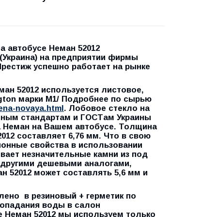
а автобусе Неман 52012
(Украина) на предприятии фирмы
Престиж успешно работает на рынке
н 52012 используется листовое,
gton марки М1/ Подробнее по сырью
hena-novaya.html
. Лобовое стекло на
енным стандартам и ГОСТам Украины
а Неман на Вашем автобусе.
Толщина
2012
составляет
6,76 мм.
Что в свою
ионные свойства в использовании
ивает незначительные камни из под
с другими дешевыми аналогами,
н 52012 может составлять 5,6 мм и
ено в резиновый + герметик по
попадания воды в салон
е Неман 52012 мы используем только