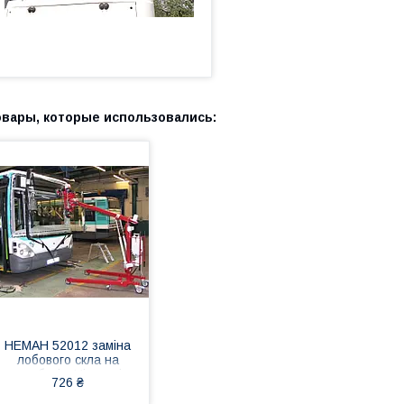
НЕМАН 52012 заміна
лобового скла на
автобусі в Нікополі,
726 ₴
Києві, Дніпрі