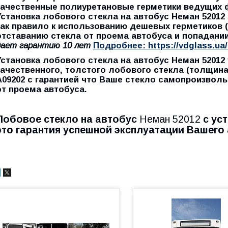
качественные полиуретановые герметики ведущих 
Установка лобового стекла на автобус Неман 5201
как правило к использованию дешевых герметиков (
отставанию стекла от проема автобуса и попадани
дает
гарантию 10 лет
Подробнее: https://vdglass.ua/
Установка лобового стекла на автобус Неман 52012 
качественного, толстого лобового стекла (толщина
A09202 с гарантией что Ваше стекло самопроизволь
от проема автобуса.
Лобовое стекло на автобус
Неман 52012
с ус
это гарантия успешной эксплуатации Вашего 