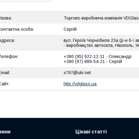
Торгово-виробнича компанія VDGlas
Сергій
вул. Героїв Чорнобиля 23а (р-н 6-ї а
- виробництво автоскла, Нікополь, У
+380 (95) 922-12-11
Олександр
+380 (97) 889-54-21
Сергій
x797@ukr.net
http://vdglass.ua
вини
Цікаві статті