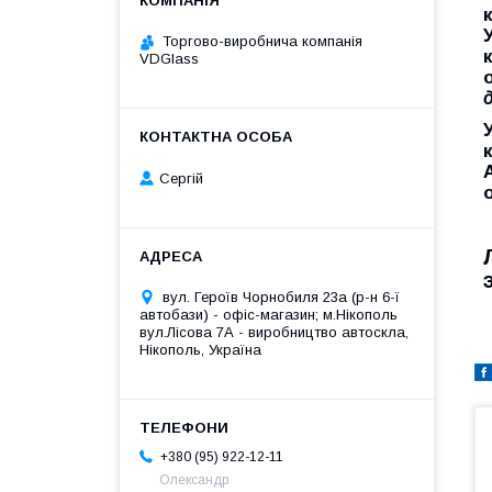
Торгово-виробнича компанія
VDGlass
Сергій
вул. Героїв Чорнобиля 23а (р-н 6-ї
автобази) - офіс-магазин; м.Нікополь
вул.Лісова 7А - виробництво автоскла,
Нікополь, Україна
+380 (95) 922-12-11
Олександр