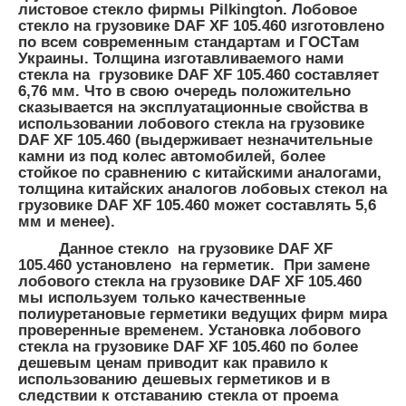
листовое стекло фирмы Pilkington. Лобовое
стекло на грузовике DAF XF 105.460 изготовлено
по всем современным стандартам и ГОСТам
Украины.
Толщина
изготавливаемого нами
стекла на грузовике
DAF XF 105.460 составляет
6,76 мм.
Что в свою очередь положительно
сказывается на эксплуатационные свойства в
использовании лобового стекла на грузовике
DAF XF 105.460 (выдерживает незначительные
камни из под колес автомобилей, более
стойкое по сравнению с китайскими аналогами,
толщина китайских аналогов лобовых стекол на
грузовике DAF XF 105.460 может составлять 5,6
мм и менее).
Данное стекло на грузовике DAF XF
105.460 установлено на герметик. При замене
лобового стекла на грузовике DAF XF 105.460
мы используем только качественные
полиуретановые герметики ведущих фирм мира
проверенные временем. Установка лобового
стекла на грузовике DAF XF 105.460 по более
дешевым ценам приводит как правило к
использованию дешевых герметиков и в
следствии к отставанию стекла от проема