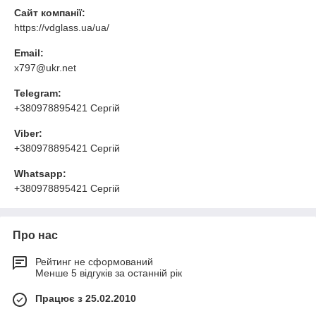
Сайт компанії:
https://vdglass.ua/ua/
Email:
x797@ukr.net
Telegram:
+380978895421 Сергій
Viber:
+380978895421 Сергій
Whatsapp:
+380978895421 Сергій
Про нас
Рейтинг не сформований
Менше 5 відгуків за останній рік
Працює з 25.02.2010