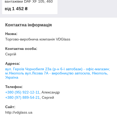
вантажівки DAF XF 105, 460
в Нікополі, Києві, Дніпрі
1 452
від
₴
Контактна інформація
Назва:
Торгово-виробнича компанія VDGlass
Контактна особа:
Сергій
Адреса:
вул. Героїв Чорнобиля 23а (р-н 6-ї автобази) - офіс-магазин;
м.Нікополь вул.Лісова 7А - виробництво автоскла, Нікополь,
Україна
Телефон:
+380 (95) 922-12-11
, Александр
+380 (97) 889-54-21
, Сергей
Сайт:
http://vdglass.ua