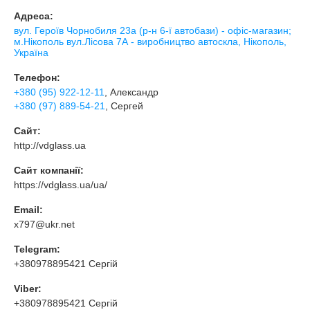
Адреса:
вул. Героїв Чорнобиля 23а (р-н 6-ї автобази) - офіс-магазин;
м.Нікополь вул.Лісова 7А - виробництво автоскла, Нікополь,
Україна
Телефон:
+380 (95) 922-12-11
, Александр
+380 (97) 889-54-21
, Сергей
Сайт:
http://vdglass.ua
Сайт компанії:
https://vdglass.ua/ua/
Email:
x797@ukr.net
Telegram:
+380978895421 Сергій
Viber:
+380978895421 Сергій