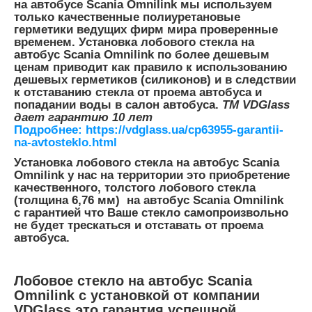
на автобусе Scania Omnilink мы используем
только качественные полиуретановые
герметики ведущих фирм мира проверенные
временем. Установка лобового стекла на
автобус Scania Omnilink по более дешевым
ценам приводит как правило к использованию
дешевых герметиков (силиконов) и в следствии
к отставанию стекла от проема автобуса и
попадании воды в салон автобуса.
TM VDGlass
дает
гарантию 10 лет
Подробнее: https://vdglass.ua/cp63955-garantii-
na-avtosteklo.html
Установка лобового стекла на автобус Scania
Omnilink у нас на территории это приобретение
качественного, толстого лобового стекла
(толщина 6,76 мм) на автобус Scania Omnilink
с гарантией что Ваше стекло самопроизвольно
не будет трескаться и отставать от проема
автобуса.
Лобовое стекло на автобус
Scania
Omnilink
с установкой от компании
VDGlass это гарантия успешной