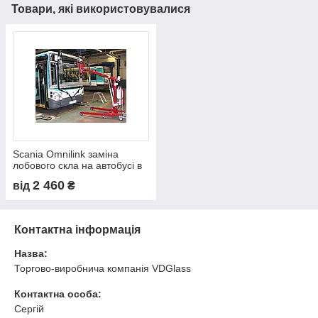
Товари, які використовувалися
Scania Omnilink заміна
лобового скла на автобусі в
Нікополі, Києві, Дніпрі
2 460
від
₴
Контактна інформація
Назва:
Торгово-виробнича компанія VDGlass
Контактна особа:
Сергій