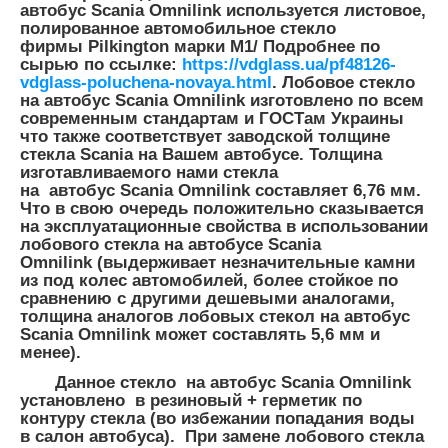
автобус Scania Omnilink используется листовое,
полированное автомобильное стекло
фирмы Pilkington марки М1/ Подробнее по
сырью по ссылке:
https://vdglass.ua/pf48126-
vdglass-poluchena-novaya.html
. Лобовое стекло
на автобус Scania Omnilink изготовлено по всем
современным стандартам и ГОСТам Украины
что также соответствует заводской толщине
стекла Scania на Вашем автобусе.
Толщина
изготавливаемого нами
стекла
на автобус
Scania Omnilink составляет
6,76 мм.
Что в свою очередь положительно сказывается
на эксплуатационные свойства в использовании
лобового стекла на автобусе Scania
Omnilink (выдерживает незначительные камни
из под колес автомобилей, более стойкое по
сравнению с другими дешевыми аналогами,
толщина аналогов лобовых стекол на автобус
Scania Omnilink может составлять 5,6 мм и
менее).
Данное стекло на автобус Scania Omnilink
установлено в резиновый + герметик по
контуру стекла (во избежании попадания воды
в салон автобуса). При замене лобового стекла