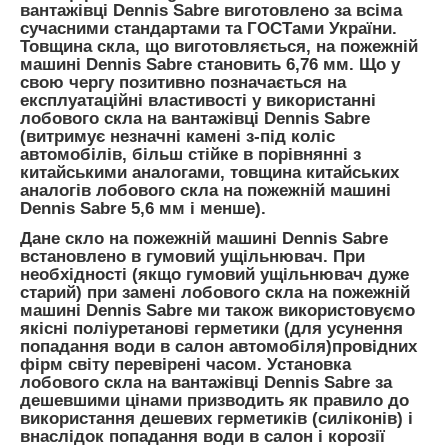
вантажівці Dennis Sabre виготовлено за всіма
сучасними стандартами та ГОСТами України.
Товщина скла, що виготовляється, на пожежній
машині Dennis Sabre становить 6,76 мм. Що у
свою чергу позитивно позначається на
експлуатаційні властивості у використанні
лобового скла на вантажівці Dennis Sabre
(витримує незначні камені з-під коліс
автомобілів, більш стійке в порівнянні з
китайськими аналогами, товщина китайських
аналогів лобового скла на пожежній машині
Dennis Sabre 5,6 мм і менше).
Дане скло на пожежній машині Dennis Sabre
встановлено в гумовий ущільнювач. При
необхідності (якщо гумовий ущільнювач дуже
старий) при замені лобового скла на пожежній
машині Dennis Sabre ми також використовуємо
якісні поліуретанові герметики (для усунення
попадання води в салон автомобіля)провідних
фірм світу перевірені часом. Установка
лобового скла на вантажівці Dennis Sabre за
дешевшими цінами призводить як правило до
використання дешевих герметиків (силіконів) і
внаслідок попадання води в салон і корозії