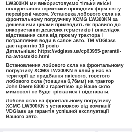
LW300KN ми використовуємо тільки якісні
поліуретанові герметики провідних фірм світу
перевірені часом. Установка лобового скла на
фронтальному погрузчику XCMG LW300KN за
дешевшими цінами призводить як правило до
використання дешевих герметиків і внаслідок
відставання скла від проєму трактора і
потрапляння води в салон авто. TM VDGlass
дає гарантію 10 років
Детальніше: https://vdglass.ua/cp63955-garantii-
na-avtosteklo.html
Встановлення лобового скла на фронтальному
погрузчику XCMG LW300KN в клей у нас на
території це придбання якісного, товстого
лобового скла (товщина 6,76мм) на трактор
John Deere 8300 з гарантією що Ваше скло
мимоволі не буде тріскатися і відставати.
Лобове скло на фронтальному погрузчику
XCMG LW300KN з установкою від компанії
VDGlass це гарантія успішної експлуатації
Вашого авто.