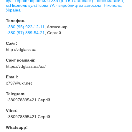
вул. Героїв Чорнобиля 23а (р-н 6-ї автобази) - офіс-магазин;
м.Нікополь вул.Лісова 7А - виробництво автоскла, Нікополь,
Україна
Телефон:
+380 (95) 922-12-11
, Александр
+380 (97) 889-54-21
, Сергей
Сайт:
http://vdglass.ua
Сайт компанії:
https://vdglass.ua/ua/
Email:
x797@ukr.net
Telegram:
+380978895421 Сергій
Viber:
+380978895421 Сергій
Whatsapp: