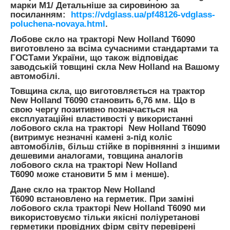
марки М1/ Детальніше за сировиною за
посиланням:
https://vdglass.ua/pf48126-vdglass-
poluchena-novaya.html
.
Лобове скло на тракторі New Holland T6090
виготовлено за всіма сучасними стандартами та
ГОСТами України, що також відповідає
заводській товщині скла New Holland на Вашому
автомобілі.
Товщина скла, що виготовляється на трактор
New Holland T6090 становить 6,76 мм. Що в
свою чергу позитивно позначається на
експлуатаційні властивості у використанні
лобового скла на тракторі New Holland T6090
(витримує незначні камені з-під коліс
автомобілів, більш стійке в порівнянні з іншими
дешевими аналогами, товщина аналогів
лобового скла на тракторі New Holland
T6090 може становити 5 мм і менше).
Дане скло на трактор New Holland
T6090 встановлено на герметик. При заміні
лобового скла тракторі New Holland T6090 ми
використовуємо тільки якісні поліуретанові
герметики провідних фірм світу перевірені