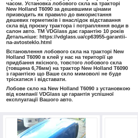
часом. Установка лобового скла на тракторі
New Holland T6090 за дешевшими цінами
призводить як правило до використання
дешевих герметиків і внаслідок відставання
скла від проєму трактора і потрапляння води в
салон авто. TM VDGlass дає гарантію 10 років
Детальніше: https://vdglass.ua/cp63955-garantii-
na-avtosteklo.html
Встановлення лобового скла на тракторі New
Holland T6090 в клей у нас на території це
придбання якісного, товстого лобового скла
(товщина 6,76мм) на трактор New Holland T6090
з гарантією що Ваше скло мимоволі не буде
тріскатися і відставати.
Лобове скло на New Holland T6090 з установкою
від компанії VDGlass це гарантія успішної
експлуатації Вашого авто.