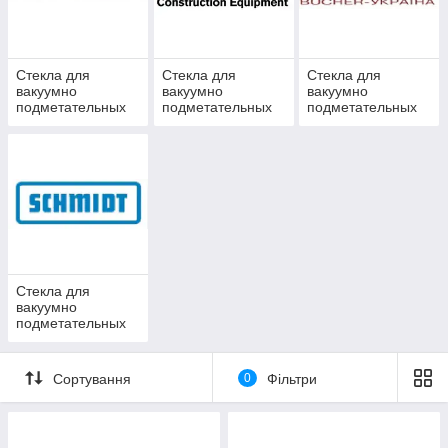
Стекла для
Стекла для
Стекла для
вакуумно
вакуумно
вакуумно
подметательных
подметательных
подметательных
машин VITRA
машин Volvo
машин Глобус
авто
Стекла для
вакуумно
подметательных
машин SCHMIDT
Swingo
Сортування
0
Фільтри