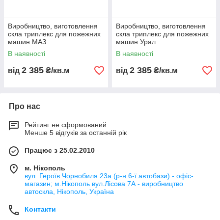
Виробництво, виготовлення
Виробництво, виготовлення
скла триплекс для пожежних
скла триплекс для пожежних
машин МАЗ
машин Урал
В наявності
В наявності
2 385
2 385
від
₴/кв.м
від
₴/кв.м
Про нас
Рейтинг не сформований
Менше 5 відгуків за останній рік
Працює з 25.02.2010
м. Нікополь
вул. Героїв Чорнобиля 23а (р-н 6-ї автобази) - офіс-
магазин; м.Нікополь вул.Лісова 7А - виробництво
автоскла, Нікополь, Україна
Контакти