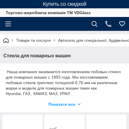
Купить со скидкой
Торгово-виробнича компанія ТМ VDGlass
Товари та послуги
Автоскло для спеціальної, будівельно
Стекла для пожарных машин
Наша компания занимается изготовлением лобовых стекол
для пожарных машин с 1993 года. Мы изготавливаем
лобовые стекла триплекс толщиной 6,76 мм на различные
марки и модели для пожарных машин таких как:
Hyundai, ГАЗ , КАМАЗ, МАЗ, УРАЛ .
Если в нашем каталоге стекол для пожарных машин Вы не
Показати все
нашли необходимого Вам стекла, то можете заказать
индивидуальное изготовление любого стекла на пожарную
машину Сроки индивидуального изготовления стекла на
пожарную машину от 3 до 10 рабочих дня в зависимости от
сложности стекла.