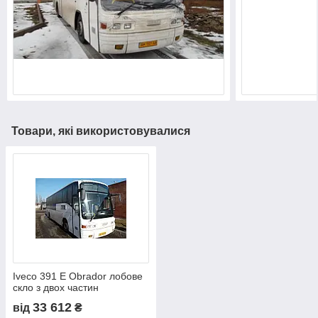
Товари, які використовувалися
Iveco 391 E Obrador лобове
скло з двох частин
(верх+низ)
33 612
від
₴